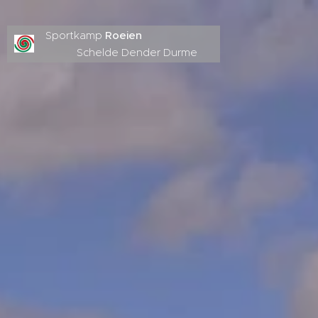
Sportkamp
Roeien
Schelde Dender Durme